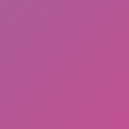
Frequently Read
Download Lemo Mod Terbaru, 13 April 2026 By BRC
(Black Rose Community)
Eko Patrio: Dari Dunia Hiburan, Politik, Hingga
Gejolak Massa