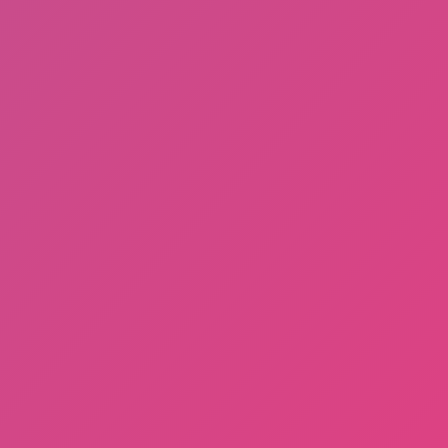
Buruan Coba Aplikasi Gamee Penghasil Dollar
Tercepat, Pengisi Saldo PayPal Terlegit
Blue Rose Club
/
Blue Rose Club (Forum)
/
Blue Rose Club
(Project)
/
Blue Rose Club (Marketplace)
/
Blue Rose Club
(Design)
/
Black Rose Community
/
Black Rose Community
(Forum)
/
Black Rose Community (Project)
/
Black Rose
Community (Marketplace)
/
Black Rose Community (Design)
Design by
Blog
| Distributed by
Gooyaabi Theme
About Us
Disclaimer
Privacy
T&C