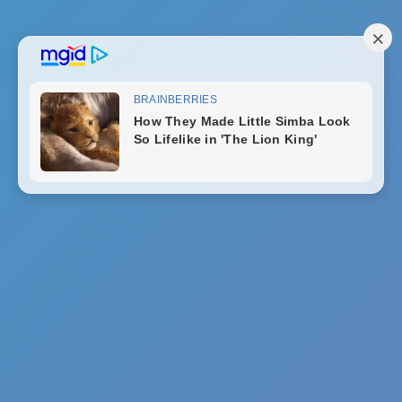
Motherboard
Tak ada hasil yang ditemukan
Buka Notifikasi
Top Articles