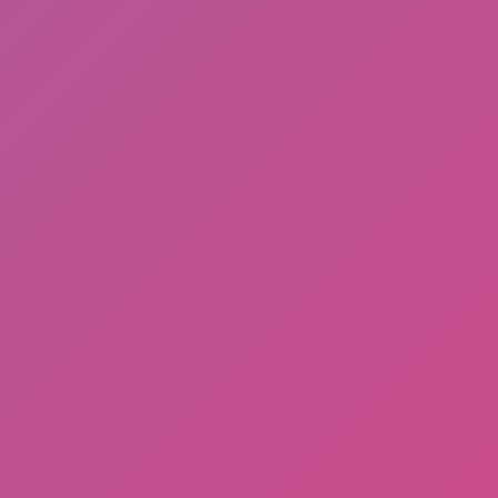
Uya Kuya: Dari Dunia Hiburan, Politik, Hingga
Kontroversi Membuat Rumahnya di Geruduk Massa
Dan dijarah!
Biografi singkat Sri Mulyani Indrawati, Menteri
Keuangan "Menkeu" Hingga Rumahnya di Geruduk
Massa!
Kontroversi Hingga Insiden Rumah Nafa Urbach
Dijarah Massa
Alasan Kenapa INDONESIA Gak MAJU? Sahroni:
"TOLOL SEDUNIA"
Player ML, PUBG, FF, HAGO Wajib Install, apk
Penghasil Diamond dan Pulsa 100% Gratis! Review
apk JOYit 2024 Masih Terbukti Membayar!
Picsart Mod New Version, 25 Januari 2024
Apa itu Aplikasi Lemo? Plus Lemo MOD Unlimited
Purchase, New Version 25 Januari 2024
HAGO MOD New Version, 25 Januari 2024