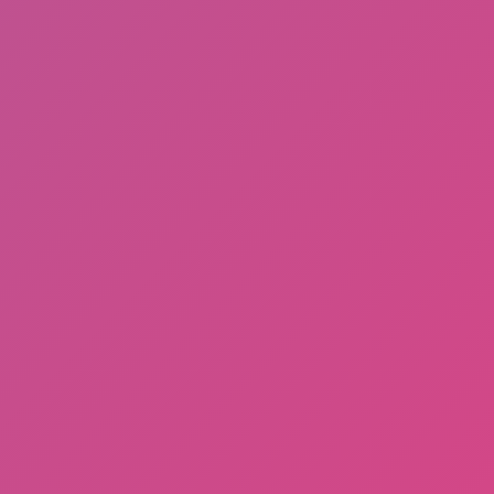
Cek Email, Jika ada Pesan ini dari Google, Segera
Klaim (Dapat Uang Gratis 50-80Juta) Khusus Buat
yang Beruntung!
Memanfaatkan Teknologi “AI” untuk Meraih
Kekayaan di Tahun 2024
Menggali Peluang Penghasilan Cepat dan Mudah
di Tahun 2024
Aing Maung!
Teror Hantu Pembunuh : Fizzo Novel 100% Gratis!
SHAREit Penghasil Pulsa Terbukti Membayar, dari
15Ribu Hingga 100Ribu Gratis!!
Cukup Modal HP Android!! 11 Aplikasi ini Terbukti
Membayar Via OVO, DANA, Rekening Bank, dan
LinkAja!!
Wajib Coba!! Situs Penghasil Uang 100%
Membayar Via PayPal
List Kata Kata Atau Quote Manusia Gak Bermoral
Berkedok Islam