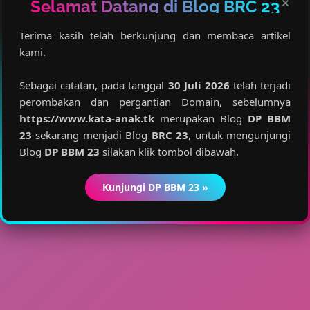
×
Selamat Datang di Blog BRC 23
Terima kasih telah berkunjung dan membaca artikel
kami.
Sebagai catatan, pada tanggal
30 Juli 2026
telah terjadi
perombakan dan pergantian Domain, sebelumnya
https://www.kata-anak.tk
merupakan Blog
DP BBM
23
sekarang menjadi Blog
BRC 23
, untuk mengunjungi
Blog
DP BBM 23
silakan klik tombol dibawah.
Kunjungi DP BBM 23 »