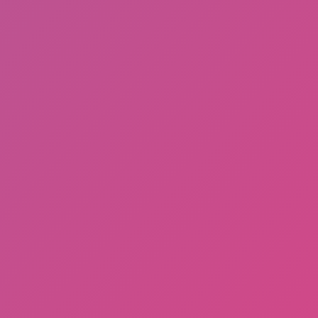
Buruan Coba Aplikasi Gamee Penghasil Dollar
Tercepat, Pengisi Saldo PayPal Terlegit
Blue Rose Club
/
Blue Rose Club (Forum)
/
Blue Rose Club
(Project)
/
Blue Rose Club (Marketplace)
/
Blue Rose Club
(Design)
/
Black Rose Community
/
Black Rose Community
(Forum)
/
Black Rose Community (Project)
/
Black Rose
Community (Marketplace)
/
Black Rose Community (Design)
Design by
Blog
| Distributed by
Gooyaabi Theme
About Us
Disclaimer
Privacy
T&C