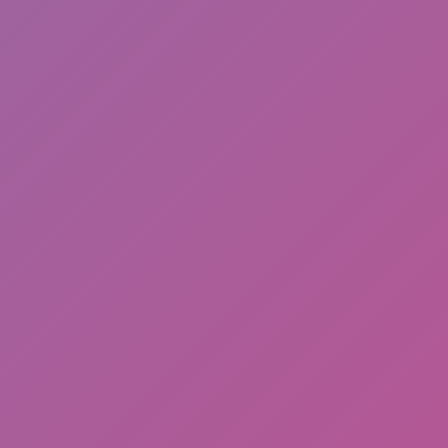
Frequently Read
Download Lemo Mod Terbaru, 13 April 2026 By BRC
(Black Rose Community)
Eko Patrio: Dari Dunia Hiburan, Politik, Hingga
Gejolak Massa