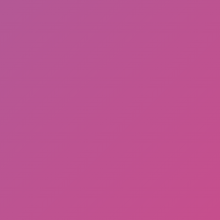
Cek Email, Jika ada Pesan ini dari Google, Segera
Klaim (Dapat Uang Gratis 50-80Juta) Khusus Buat
yang Beruntung!
Memanfaatkan Teknologi “AI” untuk Meraih
Kekayaan di Tahun 2024
Menggali Peluang Penghasilan Cepat dan Mudah
di Tahun 2024
Aing Maung!
Teror Hantu Pembunuh : Fizzo Novel 100% Gratis!
SHAREit Penghasil Pulsa Terbukti Membayar, dari
15Ribu Hingga 100Ribu Gratis!!
Cukup Modal HP Android!! 11 Aplikasi ini Terbukti
Membayar Via OVO, DANA, Rekening Bank, dan
LinkAja!!
Wajib Coba!! Situs Penghasil Uang 100%
Membayar Via PayPal
List Kata Kata Atau Quote Manusia Gak Bermoral
Berkedok Islam