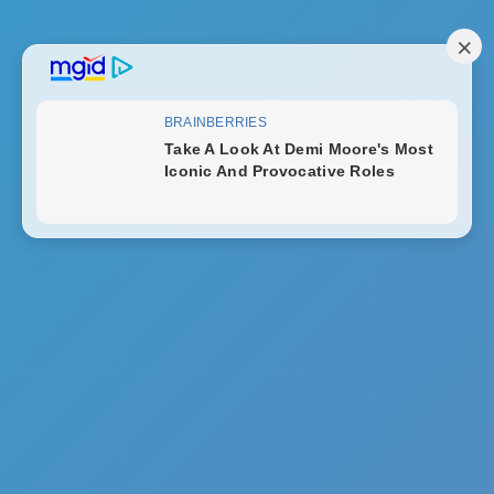
DP BBM Cinta
Tak ada hasil yang ditemukan
Buka Notifikasi
Top Articles