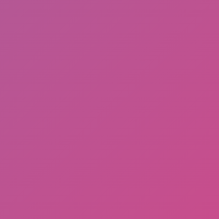
Uya Kuya: Dari Dunia Hiburan, Politik, Hingga
Kontroversi Membuat Rumahnya di Geruduk Massa
Dan dijarah!
Biografi singkat Sri Mulyani Indrawati, Menteri
Keuangan "Menkeu" Hingga Rumahnya di Geruduk
Massa!
Kontroversi Hingga Insiden Rumah Nafa Urbach
Dijarah Massa
Alasan Kenapa INDONESIA Gak MAJU? Sahroni:
"TOLOL SEDUNIA"
Player ML, PUBG, FF, HAGO Wajib Install, apk
Penghasil Diamond dan Pulsa 100% Gratis! Review
apk JOYit 2024 Masih Terbukti Membayar!
Picsart Mod New Version, 25 Januari 2024
Apa itu Aplikasi Lemo? Plus Lemo MOD Unlimited
Purchase, New Version 25 Januari 2024
HAGO MOD New Version, 25 Januari 2024