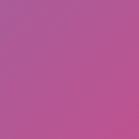
Frequently Read
Download Lemo Mod Terbaru, 13 April 2026 By BRC
(Black Rose Community)
Eko Patrio: Dari Dunia Hiburan, Politik, Hingga
Gejolak Massa