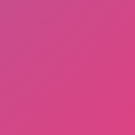
Buruan Coba Aplikasi Gamee Penghasil Dollar
Tercepat, Pengisi Saldo PayPal Terlegit
Blue Rose Club
/
Blue Rose Club (Forum)
/
Blue Rose Club
(Project)
/
Blue Rose Club (Marketplace)
/
Blue Rose Club
(Design)
/
Black Rose Community
/
Black Rose Community
(Forum)
/
Black Rose Community (Project)
/
Black Rose
Community (Marketplace)
/
Black Rose Community (Design)
Design by
Blog
| Distributed by
Gooyaabi Theme
About Us
Disclaimer
Privacy
T&C