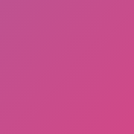
Cek Email, Jika ada Pesan ini dari Google, Segera
Klaim (Dapat Uang Gratis 50-80Juta) Khusus Buat
yang Beruntung!
Memanfaatkan Teknologi “AI” untuk Meraih
Kekayaan di Tahun 2024
Menggali Peluang Penghasilan Cepat dan Mudah
di Tahun 2024
Aing Maung!
Teror Hantu Pembunuh : Fizzo Novel 100% Gratis!
SHAREit Penghasil Pulsa Terbukti Membayar, dari
15Ribu Hingga 100Ribu Gratis!!
Cukup Modal HP Android!! 11 Aplikasi ini Terbukti
Membayar Via OVO, DANA, Rekening Bank, dan
LinkAja!!
Wajib Coba!! Situs Penghasil Uang 100%
Membayar Via PayPal
List Kata Kata Atau Quote Manusia Gak Bermoral
Berkedok Islam